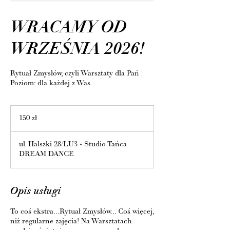
WRACAMY OD
WRZEŚNIA 2026!
Rytuał Zmysłów, czyli Warsztaty dla Pań |
Poziom: dla każdej z Was.
150
złotych
150 zł
polskich
ul. Halszki 28/LU3 - Studio Tańca
DREAM DANCE
Opis usługi
To coś ekstra...Rytuał Zmysłów... Coś więcej,
niż regularne zajęcia! Na Warsztatach