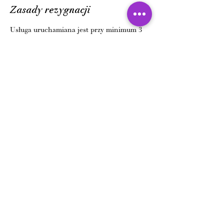
Zasady rezygnacji
Usługa uruchamiana jest przy minimum 3
zapisanych parach/uczestniczkach.
Po dokonaniu rezerwacji nie ma możliwości
jej anulowania.
Nie ma możliwości dokonania samodzielnie
przez rezerwującego zmiany
zarezerwowanych terminów.
W przypadku nieobecności na zajęciach -
zajęcia przepadają, nie ma możliwości ich
odrobienia.
Dane kontaktowe
Porucznika Halszki 28, 30-611 Kraków,
Polska
+48 510 633 988
recepcja.dreamdance@gmail.com