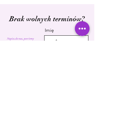
Brak wolnych terminów?
Imię
Napisz do nas, powiemy
Ci jakie mamy inne opcje :)
E-mail
Wiadomość
Wyślij