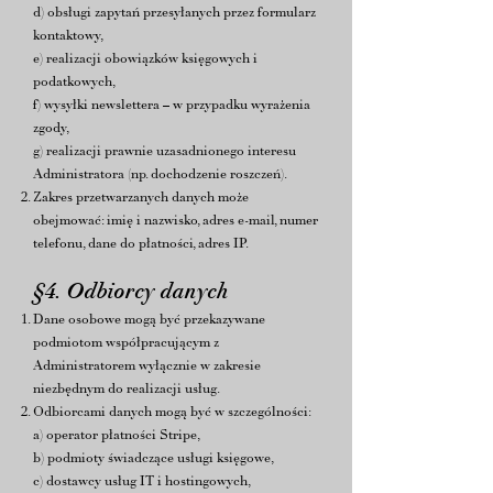
d) obsługi zapytań przesyłanych przez formularz
kontaktowy,
e) realizacji obowiązków księgowych i
podatkowych,
f) wysyłki newslettera – w przypadku wyrażenia
zgody,
g) realizacji prawnie uzasadnionego interesu
Administratora (np. dochodzenie roszczeń).
Zakres przetwarzanych danych może
obejmować: imię i nazwisko, adres e-mail, numer
telefonu, dane do płatności, adres IP.
§4. Odbiorcy danych
Dane osobowe mogą być przekazywane
podmiotom współpracującym z
Administratorem wyłącznie w zakresie
niezbędnym do realizacji usług.
Odbiorcami danych mogą być w szczególności:
a) operator płatności Stripe,
b) podmioty świadczące usługi księgowe,
c) dostawcy usług IT i hostingowych,