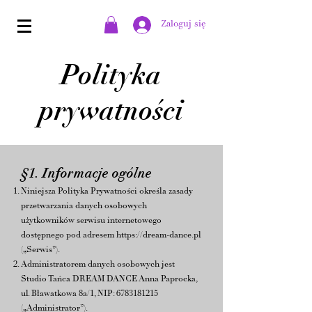
Zaloguj się
Polityka
prywatności
§1. Informacje ogólne
Niniejsza Polityka Prywatności określa zasady
przetwarzania danych osobowych
użytkowników serwisu internetowego
dostępnego pod adresem
https://dream-dance.pl
(„Serwis”).
Administratorem danych osobowych jest
Studio Tańca DREAM DANCE Anna Paprocka,
ul. Bławatkowa 8a/1, NIP: 6783181215
(„Administrator”).