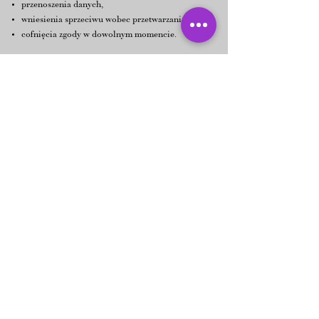
przenoszenia danych,
wniesienia sprzeciwu wobec przetwarzania,
cofnięcia zgody w dowolnym momencie.
§7. Prawo wniesienia skargi
Osobie, której dane dotyczą, przysługuje prawo
wniesienia skargi do Prezesa Urzędu Ochrony
Danych Osobowych.
§8. Pliki cookies
Serwis wykorzystuje pliki cookies w celu
prawidłowego działania, analizy statystyk oraz
działań marketingowych.
Użytkownik może samodzielnie zarządzać
ustawieniami cookies w swojej przeglądarce
internetowej.
§9. Zabezpieczenia danych
Administrator stosuje odpowiednie środki
techniczne i organizacyjne w celu ochrony
danych osobowych.