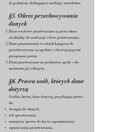
d) podmioty obsługujące mailing i newsletter.
§5. Okres przechowywania
danych
Dane osobowe przetwarzane są przez okres
niezbędny do realizacji celów przetwarzania.
Dane przetwarzane w celach księgowych
przechowywane są zgodnie z obowiązującymi
przepisami prawa.
Dane przetwarzane na podstawie zgody – do
momentu jej cofnięcia.
§6. Prawa osób, których dane
dotyczą
Osobie, której dane dotyczą, przysługuje prawo
do:
dostępu do danych,
ich sprostowania,
usunięcia (prawo do bycia zapomnianym),
ograniczenia przetwarzania,