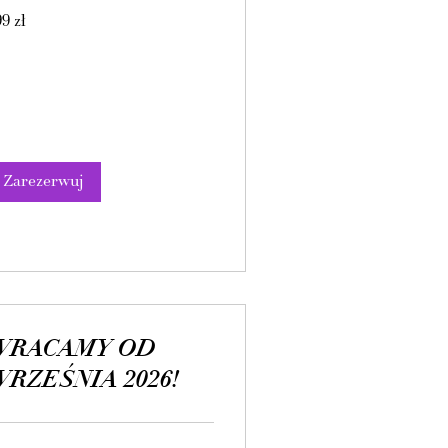
9
9 zł
tych
skich
Zarezerwuj
WRACAMY OD
RZEŚNIA 2026!