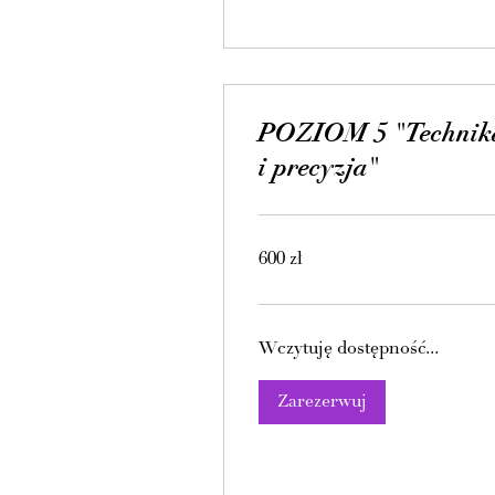
POZIOM 5 "Technik
i precyzja"
600
600 zł
złotych
polskich
Wczytuję dostępność...
Zarezerwuj