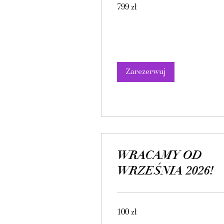
799
799 zł
złotych
polskich
Zarezerwuj
WRACAMY OD
WRZEŚNIA 2026!
100
100 zł
złotych
polskich