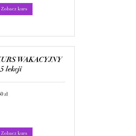
Zobacz kurs
KURS WAKACYJNY
 5 lekcji
0
0 zł
tych
skich
Zobacz kurs