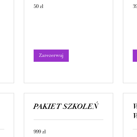
50
39
50 zł
39
złotych
zło
polskich
pol
Zarezerwuj
PAKIET SZKOLEŃ
W
999
999 zł
złotych
polskich