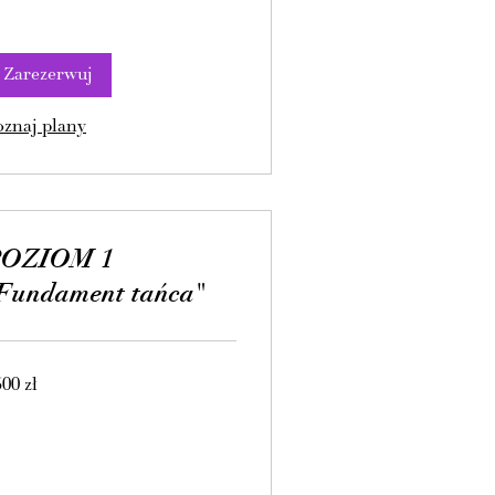
Zarezerwuj
oznaj plany
POZIOM 1
Fundament tańca"
00
00 zł
tych
skich