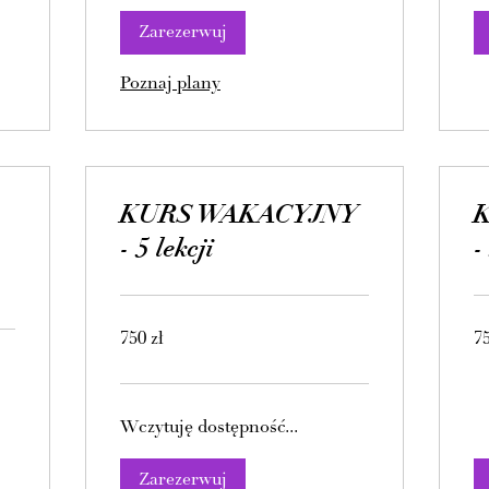
Zarezerwuj
Poznaj plany
KURS WAKACYJNY
- 5 lekcji
-
750
75
750 zł
75
złotych
zło
polskich
pol
Wczytuję dostępność...
Zarezerwuj