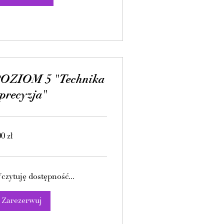
OZIOM 5 "Technika
 precyzja"
0
0 zł
tych
skich
czytuję dostępność...
Zarezerwuj