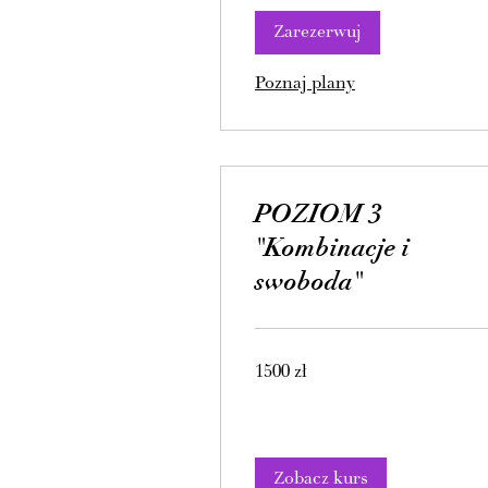
Zarezerwuj
Poznaj plany
POZIOM 3
"Kombinacje i
swoboda"
1500
1500 zł
złotych
polskich
Zobacz kurs