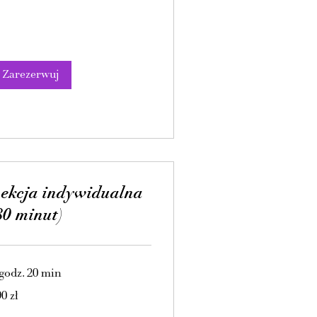
Zarezerwuj
ekcja indywidualna
80 minut)
 godz. 20 min
0
0 zł
tych
skich