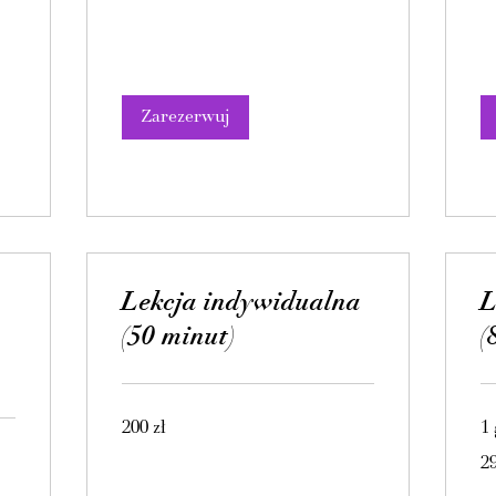
Zarezerwuj
Lekcja indywidualna
L
(50 minut)
(
200
200 zł
1
złotych
polskich
29
29
zło
pol