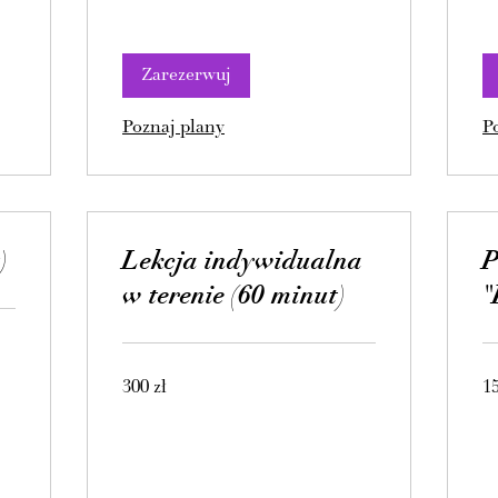
Zarezerwuj
Poznaj plany
P
)
Lekcja indywidualna
w terenie (60 minut)
"
300
15
300 zł
15
złotych
zło
polskich
pol