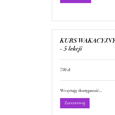
KURS WAKACYJN
- 5 lekcji
750
750 zł
złotych
polskich
Wczytuję dostępność...
Zarezerwuj