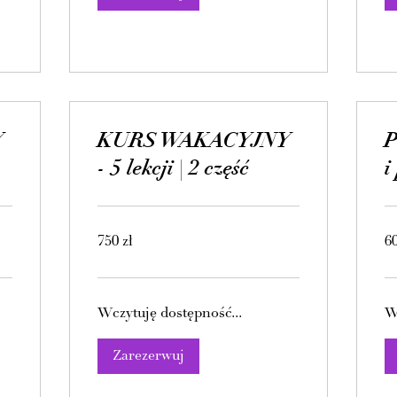
Y
KURS WAKACYJNY
P
- 5 lekcji | 2 część
i
750
60
750 zł
60
złotych
zło
polskich
pol
Wczytuję dostępność...
W
Zarezerwuj