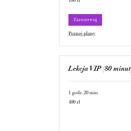
100 zł
złotych
polskich
Zarezerwuj
Poznaj plany
Lekcja VIP (80 minut
1 godz. 20 min
400
400 zł
złotych
polskich